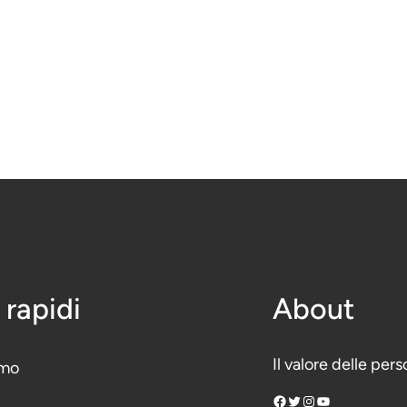
 rapidi
About
Il valore delle per
amo
Facebook
Twitter
Instagram
YouTube