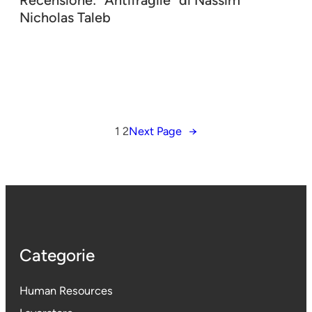
Recensione: “Antifragile” di Nassim
Nicholas Taleb
1
2
Next Page
→
Categorie
Human Resources