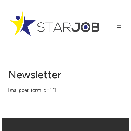
Vai
al
contenuto
Newsletter
[mailpoet_form id=”1″]