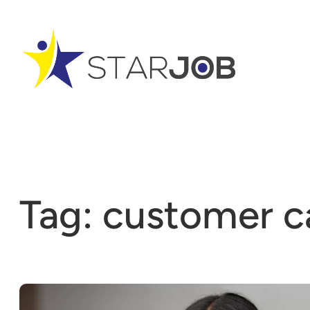
Vai
al
contenuto
Tag:
customer c