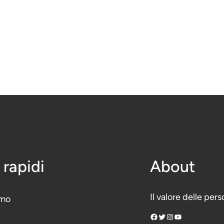
 rapidi
About
Il valore delle per
amo
Facebook
Twitter
Instagram
YouTube