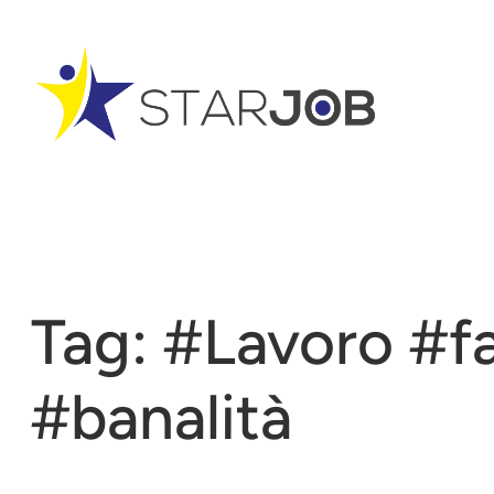
Vai
al
contenuto
Tag:
#Lavoro #fa
#banalità