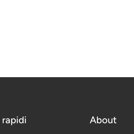
 rapidi
About