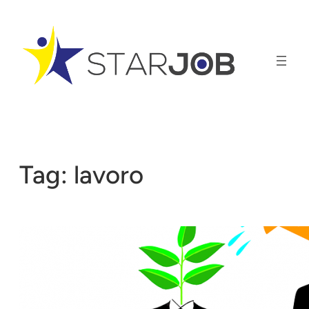
Vai
al
contenuto
Tag:
lavoro