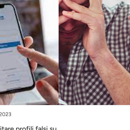
 2023
are profili falsi su