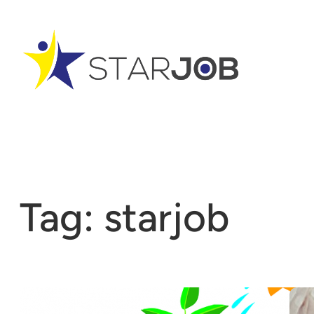
Vai
al
contenuto
Tag:
starjob